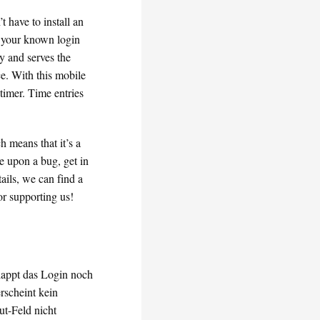
 have to install an
o your known login
y and serves the
ce. With this mobile
timer. Time entries
h means that it’s a
le upon a bug, get in
ails, we can find a
or supporting us!
klappt das Login noch
erscheint kein
ut-Feld nicht