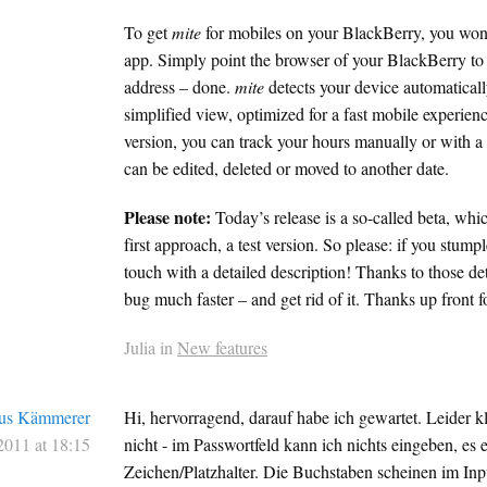
To get
mite
for mobiles on your BlackBerry, you won’t
app. Simply point the browser of your BlackBerry t
address – done.
mite
detects your device automaticall
simplified view, optimized for a fast mobile experien
version, you can track your hours manually or with a 
can be edited, deleted or moved to another date.
Please note:
Today’s release is a so-called beta, whic
first approach, a test version. So please: if you stump
touch with a detailed description! Thanks to those det
bug much faster – and get rid of it. Thanks up front f
Julia in
New features
us Kämmerer
Hi, hervorragend, darauf habe ich gewartet. Leider 
2011 at 18:15
nicht - im Passwortfeld kann ich nichts eingeben, es 
Zeichen/Platzhalter. Die Buchstaben scheinen im Inp