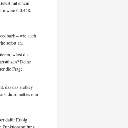
Getest mit einem
Firmware 6.0.448.
 Feedback – wie auch
he sofort an.
tieren, wärst du
terstützen? Deine
er die Frage.
t, das das Hotkey-
rst du so nett es nun
ber dafür Erfolg
te Funktionsprüfung