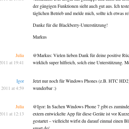
der gängigen Funktionen sieht auch gut aus. Ich teste
täglichen Betrieb und melde mich, sollte ich etwas rel
Danke für die Blackberry-Unterstützung!
Markus
Julia
@Markus: Vielen lieben Dank für deine positive R
2011 at 19:41
wirklich super hilfreich, solch eine Unterstützung. M
Igor
Jetzt nur noch für Windows Phones (z.B. HTC HD2), 
 2011 at 4:59
wunderbar :)
Julia
@Igor: In Sachen Windows Phone 7 gibt es zuminde
2011 at 12:13
extern entwickelte App für diese Geräte ist vor Kurz
gestartet – vielleicht wirfst du darauf einmal einen Bl
smart.de/