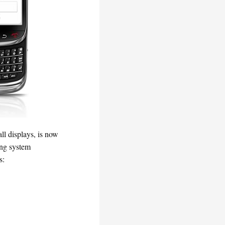
ll displays, is now
ing system
s: