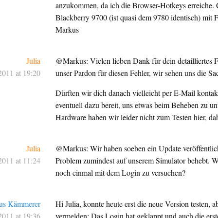
anzukommen, da ich die Browser-Hotkeys erreiche. 
Blackberry 9700 (ist quasi dem 9780 identisch) mit 
Markus
Julia
@Markus: Vielen lieben Dank für dein detailliertes
2011 at 19:20
unser Pardon für diesen Fehler, wir sehen uns die Sac
Dürften wir dich danach vielleicht per E-Mail kontak
eventuell dazu bereit, uns etwas beim Beheben zu un
Hardware haben wir leider nicht zum Testen hier, dah
Julia
@Markus: Wir haben soeben ein Update veröffentlich
2011 at 11:24
Problem zumindest auf unserem Simulator behebt. Wä
noch einmal mit dem Login zu versuchen?
us Kämmerer
Hi Julia, konnte heute erst die neue Version testen, a
2011 at 19:36
vermelden: Das Login hat geklappt und auch die ers