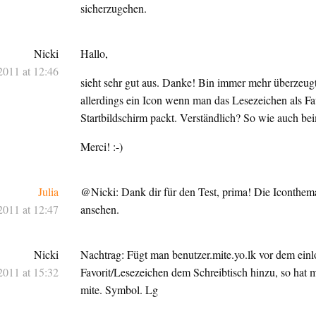
sicherzugehen.
Nicki
Hallo,
2011 at 12:46
sieht sehr gut aus. Danke! Bin immer mehr überzeug
allerdings ein Icon wenn man das Lesezeichen als Fa
Startbildschirm packt. Verständlich? So wie auch be
Merci! :-)
Julia
@Nicki: Dank dir für den Test, prima! Die Iconthem
2011 at 12:47
ansehen.
Nicki
Nachtrag: Fügt man benutzer.mite.yo.lk vor dem einl
2011 at 15:32
Favorit/Lesezeichen dem Schreibtisch hinzu, so hat m
mite. Symbol. Lg