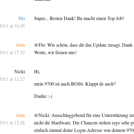
Flo
Super... Besten Dank! Ihr macht einen Top Job!
2011 at 16:45
Julia
@Flo: Wie schön, dass dir das Update zusagt. Dank d
2011 at 17:32
Worte, wir freuen uns!
Nicki
Hi,
2011 at 12:32
mein 9700 ist auch BOS6. Klappt ds auch?
Danke :-)
Julia
@Nicki: Ausschlaggebend für eine Unterstützung ist
2011 at 12:38
nicht die Hardware. Die Chancen stehen ergo sehr gut
einfach einmal deine Login-Adresse von deinem 97