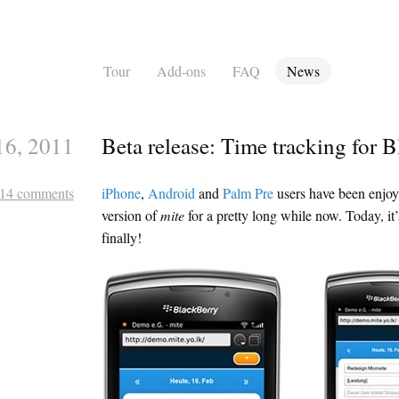
Tour
Add-ons
FAQ
News
16, 2011
Beta release: Time tracking for 
14 comments
iPhone
,
Android
and
Palm Pre
users have been enjoy
version of
mite
for a pretty long while now. Today, it
finally!