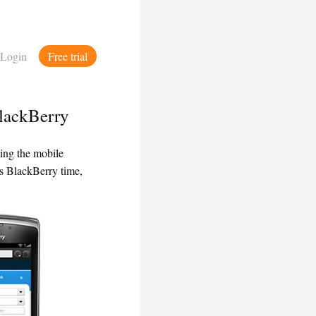
Login
Free trial
BlackBerry
ing the mobile
’s BlackBerry time,