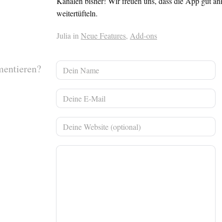
Kanälen bisher! Wir freuen uns, dass die App gut 
weitertüfteln.
Julia in
Neue Features
,
Add-ons
mentieren?