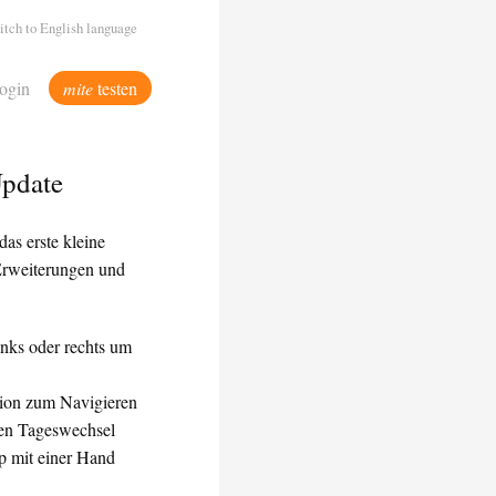
itch to English language
ogin
mite
testen
Update
das erste kleine
 Erweiterungen und
inks oder rechts um
tion zum Navigieren
inen Tageswechsel
p mit einer Hand