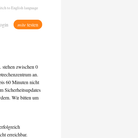
itch to English language
ogin
mite
testen
. stehen zwischen 0
trechenzentrum an.
bis 60 Minuten nicht
um Sicherheitsupdates
rdern. Wir bitten um
rfolgreich
ht erreichbar.