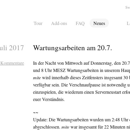
Sw
Tour
Add-ons
FAQ
Neues
L
Juli 2017
Wartungsarbeiten am 20.7.
 Kommentare
In der Nacht von Mittwoch auf Donnerstag, den 20.7
und 8 Uhr
MESZ
Wartungsarbeiten in unserem Haup
mite
wird innerhalb dieses Zeitfensters insgesamt 30 
verfügbar sein. Die Verschnaufpause ist notwendig 
einzuspielen, die wiederum einen Serverneustart erfo
euer Verständnis.
~~
Update: Die Wartungsarbeiten wurden um 2:48 Uhr e
abgeschlossen.
mite
war insgesamt für 22 Minuten nic