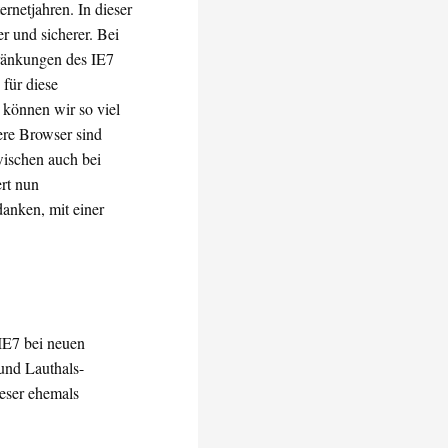
ernetjahren. In dieser
r und sicherer. Bei
hränkungen des IE7
für diese
 können wir so viel
ere Browser sind
wischen auch bei
ert nun
anken, mit einer
IE7 bei neuen
und Lauthals-
eser ehemals