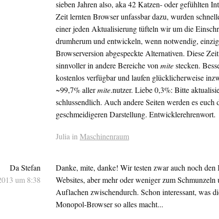
sieben Jahren also, aka 42 Katzen- oder gefühlten Int
Zeit lernten Browser unfassbar dazu, wurden schnelle
einer jeden Aktualisierung tüfteln wir um die Einsc
drumherum und entwickeln, wenn notwendig, einzig 
Browserversion abgespeckte Alternativen. Diese Zeit
sinnvoller in andere Bereiche von
mite
stecken. Bess
kostenlos verfügbar und laufen glücklicherweise inz
~99,7% aller
mite
.nutzer. Liebe 0,3%: Bitte aktualisi
schlussendlich. Auch andere Seiten werden es euch d
geschmeidigeren Darstellung. Entwicklerehrenwort.
Julia in
Maschinenraum
Da Stefan
Danke, mite, danke! Wir testen zwar auch noch den 
2013 um 8:38
Websites, aber mehr oder weniger zum Schmunzeln 
Auflachen zwischendurch. Schon interessant, was di
Monopol-Browser so alles macht...