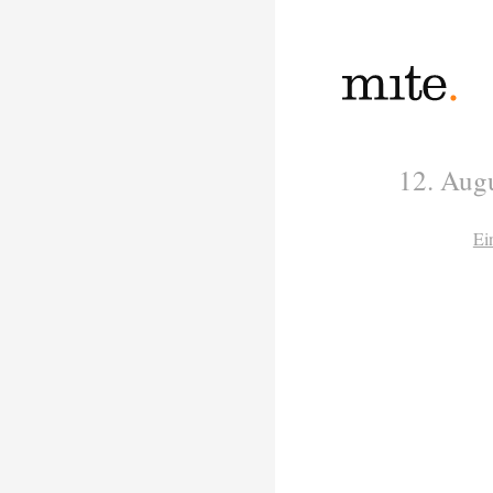
12. Aug
Ei