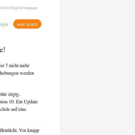
itch to English language
ogin
mite
testen
e!
er 7 nicht mehr
rbehebungen werden
bitte zügig,
rsion 10. Ein Update
chsle auf eine
fentlicht. Vor knapp