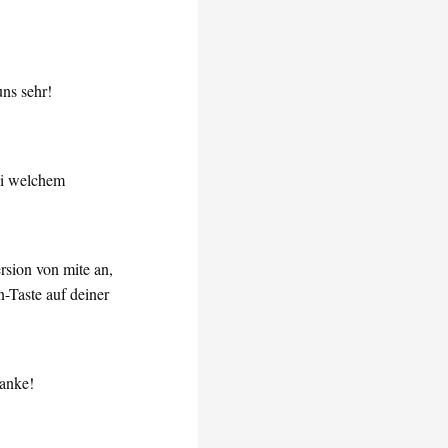
ns sehr!
ei welchem
rsion von mite an,
-Taste auf deiner
anke!