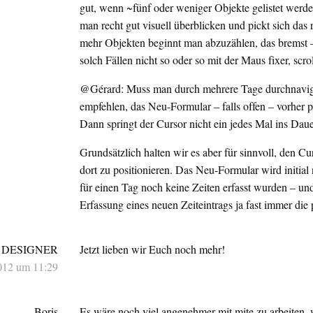
gut, wenn ~fünf oder weniger Objekte gelistet werd
man recht gut visuell überblicken und pickt sich das 
mehr Objekten beginnt man abzuzählen, das bremst –
solch Fällen nicht so oder so mit der Maus fixer, scrol
@Gérard: Muss man durch mehrere Tage durchnavig
empfehlen, das Neu-Formular – falls offen – vorher 
Dann springt der Cursor nicht ein jedes Mal ins Daue
Grundsätzlich halten wir es aber für sinnvoll, den Cu
dort zu positionieren. Das Neu-Formular wird initial
für einen Tag noch keine Zeiten erfasst wurden – und
Erfassung eines neuen Zeiteintrags ja fast immer die
 DESIGNER
Jetzt lieben wir Euch noch mehr!
012 um 11:29
Boris
Es wäre noch viel angenehmer mit mite zu arbeiten, 