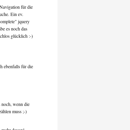
Navigation für die
uche. Ein ev.
complete" jquery
äbe es noch das
los glücklich :-)
 ebenfalls für die
gs noch, wenn die
zählen muss ;-)
 - mehr davon!