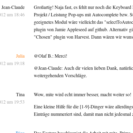
Jean-Claude
Großartig! Naja fast, es fehlt nur noch die Keyboard 
012 um 18:46
Projekt / Leistung Pop-ups mit Autocomplete bzw. S
geeignetes Modul wäre vielleicht das "selectToAuto
plugin von Jamie Appleseed auf github. Alternativ g
"Chosen" plugin von Harvest. Dann wären wir wunsch
Julia
@Olaf B.: Merci!
012 um 19:18
@Jean-Claude: Auch dir vielen lieben Dank, natürlich
weitergehenden Vorschläge.
Tina
Wow, mite wird echt immer besser, macht weiter so!
012 um 19:53
Eine kleine Hilfe für die [1-9]-Dinger wäre allerdin
Einträge nummeriert sind, damit man nicht jedesmal 
Rico
Das Feature beschleunigt die Arbeit mit mite. Prima