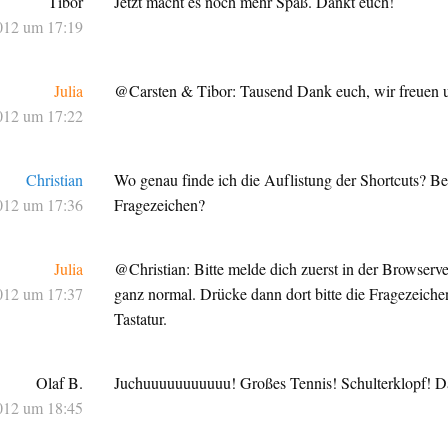
Tibor
Jetzt macht es noch mehr Spaß. Dankt euch!
012 um 17:19
Julia
@Carsten & Tibor: Tausend Dank euch, wir freuen u
012 um 17:22
Christian
Wo genau finde ich die Auflistung der Shortcuts? B
012 um 17:36
Fragezeichen?
Julia
@Christian: Bitte melde dich zuerst in der Browserve
012 um 17:37
ganz normal. Drücke dann dort bitte die Fragezeichen
Tastatur.
Olaf B.
Juchuuuuuuuuuuu! Großes Tennis! Schulterklopf! D
012 um 18:45