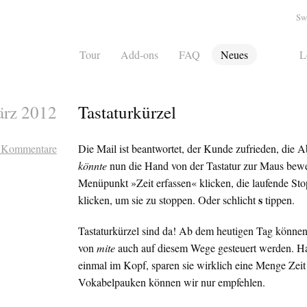
Sw
Tour
Add-ons
FAQ
Neues
L
ärz 2012
Tastaturkürzel
 Kommentare
Die Mail ist beantwortet, der Kunde zufrieden, die 
könnte
nun die Hand von der Tastatur zur Maus bew
Menüpunkt »Zeit erfassen« klicken, die laufende St
s
klicken, um sie zu stoppen. Oder schlicht
tippen.
Tastaturkürzel sind da! Ab dem heutigen Tag können
von
mite
auch auf diesem Wege gesteuert werden. Ha
einmal im Kopf, sparen sie wirklich eine Menge Zeit
Vokabelpauken können wir nur empfehlen.