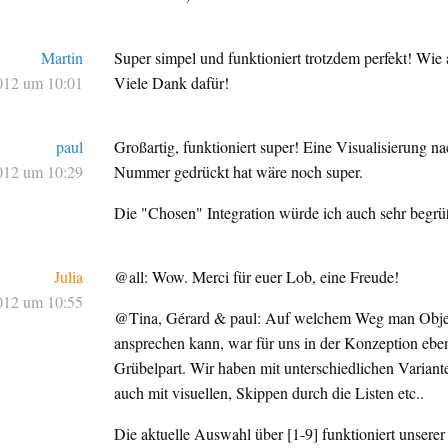
Martin
Super simpel und funktioniert trotzdem perfekt! Wie a
012 um 10:01
Viele Dank dafür!
paul
Großartig, funktioniert super! Eine Visualisierung 
012 um 10:29
Nummer gedrückt hat wäre noch super.
Die "Chosen" Integration würde ich auch sehr begrü
Julia
@all: Wow. Merci für euer Lob, eine Freude!
012 um 10:55
@Tina, Gérard & paul: Auf welchem Weg man Objek
ansprechen kann, war für uns in der Konzeption eben
Grübelpart. Wir haben mit unterschiedlichen Variante
auch mit visuellen, Skippen durch die Listen etc..
Die aktuelle Auswahl über [1-9] funktioniert unsere