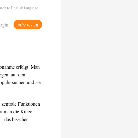
itch to English language
ogin
mite
testen
Abnahme erfolgt. Man
egen, auf den
oppuhr suchen und sie
 zentrale Funktionen
t man die Kürzel
 – das bisschen