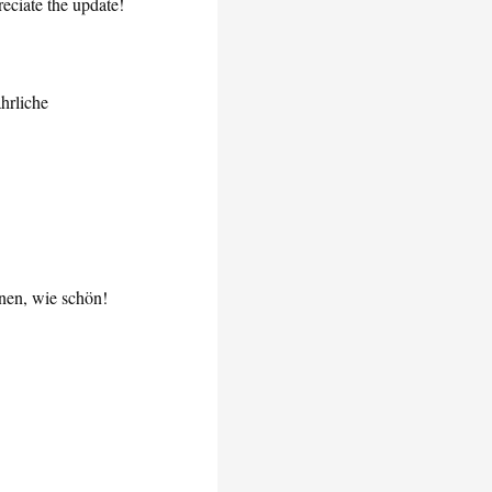
ciate the update!
ährliche
nen, wie schön!