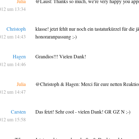
Julia
@Laust: Thanks so much, we're very happy you appre
012 um 13:34
Christoph
klasse! jetzt fehlt nur noch ein tastaturkürzel für die j
012 um 14:43
honoraranpassung ;-)
Hagen
Grandios!!! Vielen Dank!
012 um 14:46
Julia
@Christoph & Hagen: Merci für eure netten Reaktio
012 um 14:47
Carsten
Das fetzt! Sehr cool - vielen Dank! GR GZ N ;-)
012 um 15:58