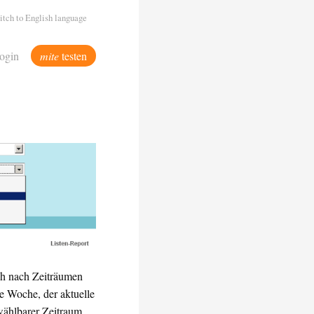
itch to English language
ogin
mite
testen
uch nach Zeiträumen
ge Woche, der aktuelle
wählbarer Zeitraum.