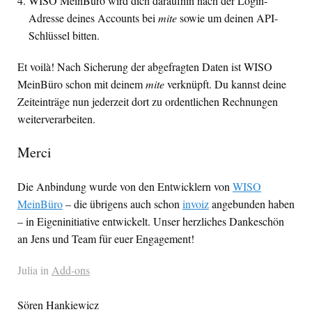
WISO
MeinBüro wird dich daraufhin nach der Login-
Adresse deines Accounts bei
mite
sowie um deinen
API
-
Schlüssel bitten.
Et voilà! Nach Sicherung der abgefragten Daten ist
WISO
MeinBüro schon mit deinem
mite
verknüpft. Du kannst deine
Zeiteinträge nun jederzeit dort zu ordentlichen Rechnungen
weiterverarbeiten.
Merci
Die Anbindung wurde von den Entwicklern von
WISO
MeinBüro
– die übrigens auch schon
invoiz
angebunden haben
– in Eigeninitiative entwickelt. Unser herzliches Dankeschön
an Jens und Team für euer Engagement!
Julia in
Add-ons
Sören Hankiewicz