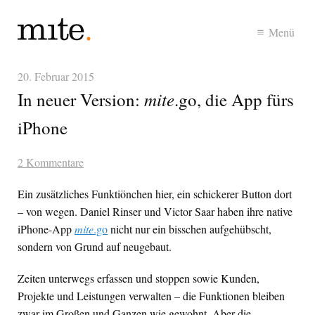
Menü
20. Februar 2015
mite
In neuer Version:
.go, die App fürs
iPhone
2 Kommentare
Ein zusätzliches Funktiönchen hier, ein schickerer Button dort
– von wegen. Daniel Rinser und Victor Saar haben ihre native
iPhone-App
mite
.go
nicht nur ein bisschen aufgehübscht,
sondern von Grund auf neugebaut.
Zeiten unterwegs erfassen und stoppen sowie Kunden,
Projekte und Leistungen verwalten – die Funktionen bleiben
zwar im Großen und Ganzen wie gewohnt. Aber die